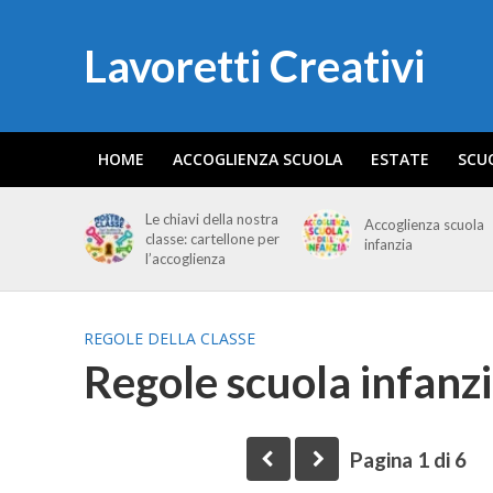
Lavoretti Creativi
HOME
ACCOGLIENZA SCUOLA
ESTATE
SCU
Le chiavi della nostra
Accoglienza scuola
classe: cartellone per
infanzia
l’accoglienza
REGOLE DELLA CLASSE
Regole scuola infanz
Pagina 1 di 6