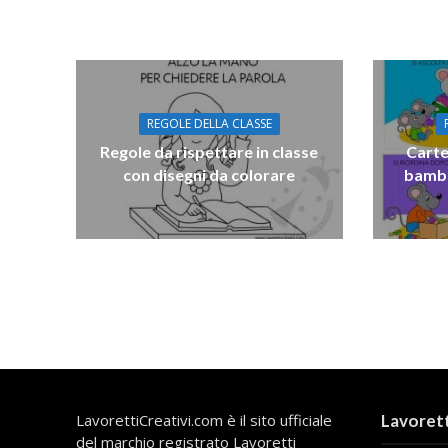
REGOLE DELLA CLASSE
Regole da rispettare in classe
Carte
con disegni da colorare
bambi
LavorettiCreativi.com è il sito ufficiale
Lavorett
del marchio registrato Lavoretti