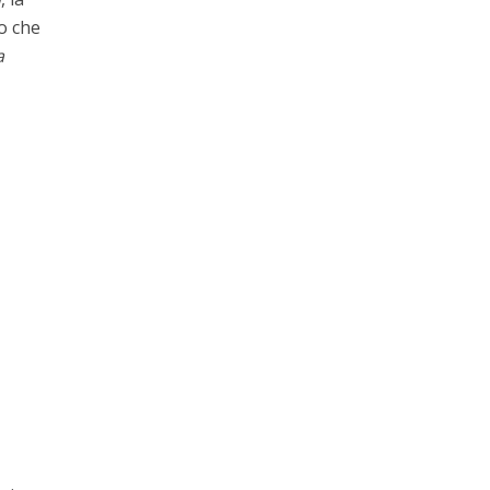
no che
a