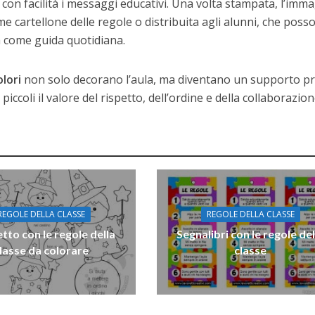
 con facilità i messaggi educativi. Una volta stampata, l’imm
 cartellone delle regole o distribuita agli alunni, che poss
a come guida quotidiana.
olori
non solo decorano l’aula, ma diventano un supporto pr
piccoli il valore del rispetto, dell’ordine e della collaborazion
REGOLE DELLA CLASSE
REGOLE DELLA CLASSE
to con le regole della
Segnalibri con le regole del
lasse da colorare
classe