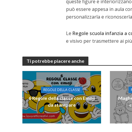
queste figure e interiorizzano
può essere appesa in aula come
personalizzarla e riconoscerl
Le
Regole scuola infanzia a c
e visivo per trasmettere ai più 
Ti potrebbe piacere anche
REGOLE DELLA CLASSE
6 Regole della classe con Emoji
Maghet
da stampare
c