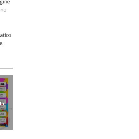
agine
ono
atico
e.
la