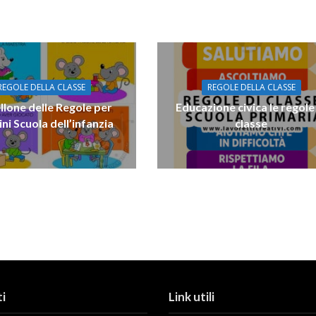
REGOLE DELLA CLASSE
REGOLE DELLA CLASSE
llone delle Regole per
Educazione civica le regole
ni Scuola dell’infanzia
classe
i
Link utili