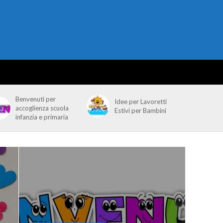
Benvenuti per
Idee per Lavoretti
accoglienza scuola
Estivi per Bambini
infanzia e primaria