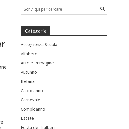
Categorie
er
Accoglienza Scuola
Alfabeto
Arte e Immagine
lone
Autunno
Befana
Capodanno
Carnevale
Compleanno
Estate
e i
Festa degli alberi