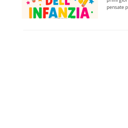
primi gior
pensate pe