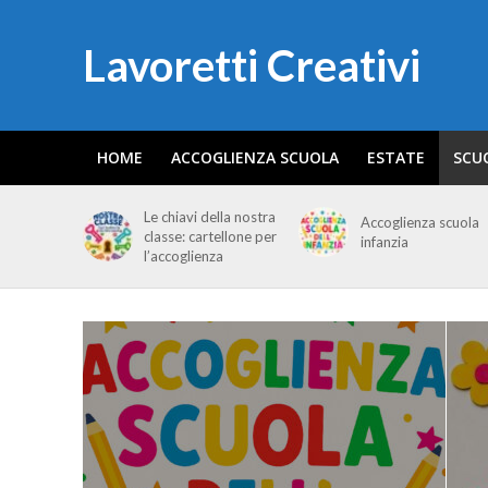
Lavoretti Creativi
HOME
ACCOGLIENZA SCUOLA
ESTATE
SCU
Le chiavi della nostra
Accoglienza scuola
classe: cartellone per
infanzia
l’accoglienza