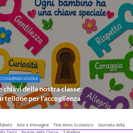
CCOGLIENZA SCUOLA
e chiavi della nostra classe:
artellone per l’accoglienza
lfabeto
Arte e Immagine
Fine Anno Scolastico
Giornata della
lla Terra
Regole della Classe
Tabelline