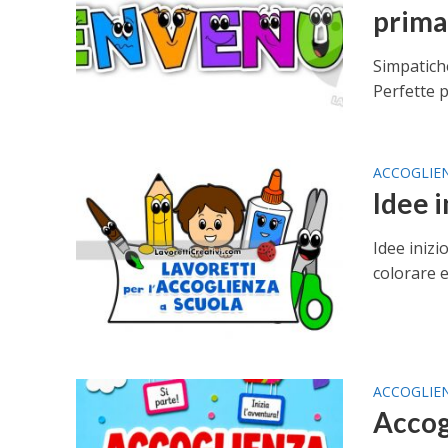
prima
Simpatiche
Perfette p
ACCOGLIE
Idee i
Idee inizi
colorare e
ACCOGLIE
Accog