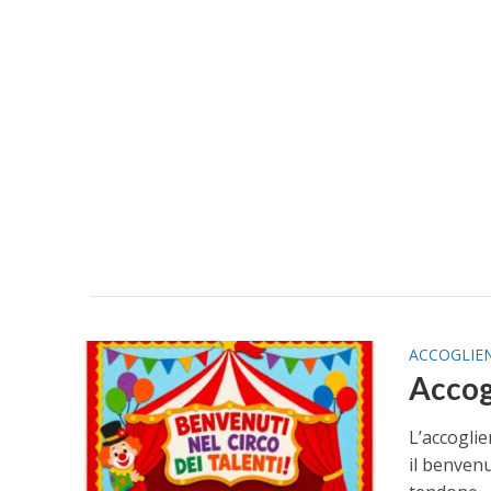
ACCOGLIE
Accog
L’accogli
il benvenu