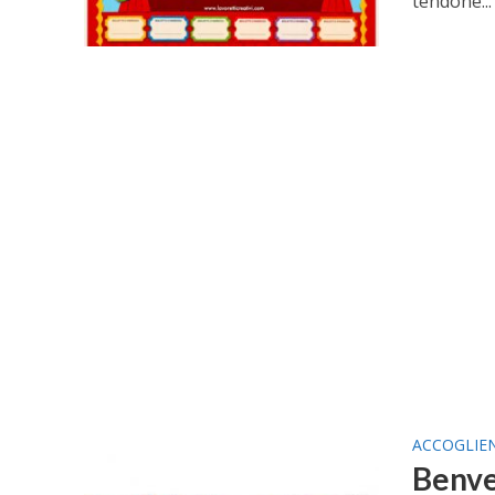
tendone...
ACCOGLIE
Benve