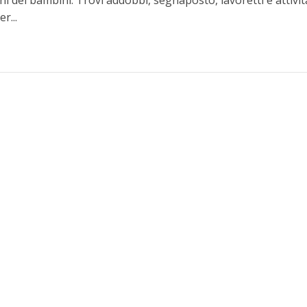
ni dei bambini. Trovi addobbi, segnaposto, lavoretti e attivit
r...