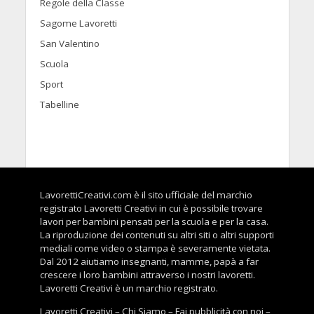
Regole della Classe
Sagome Lavoretti
San Valentino
Scuola
Sport
Tabelline
LavorettiCreativi.com è il sito ufficiale del marchio
registrato Lavoretti Creativi in cui è possibile trovare
lavori per bambini pensati per la scuola e per la casa.
La riproduzione dei contenuti su altri siti o altri supporti
mediali come video o stampa è severamente vietata.
Dal 2012 aiutiamo insegnanti, mamme, papà a far
crescere i loro bambini attraverso i nostri lavoretti.
Lavoretti Creativi è un marchio registrato.
Lavoretti Creativi
–
Chi Siamo
–
Fai pubblicità con noi
–