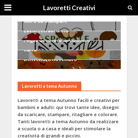
Lavoretti Creativi
AUTUNNO
Gufo da stampare
AUTUNNO
Lavoretti autunno
AUTUNNO
AUTUNNO
Foglia decorata da colorare
Autunno albero con rosoni di
carta
AUTUNNO
Benvenuto novembre
Lavoretti a tema Autunno
Lavoretti a tema Autunno facili e creativi per
bambini e adulti: qui trovi tante idee, disegni
da scaricare, stampare, ritagliare e colorare.
Tanti lavoretti a tema Autunno da realizzare
a scuola o a casa e ideali per stimolare la
creatività di grandi e piccini.