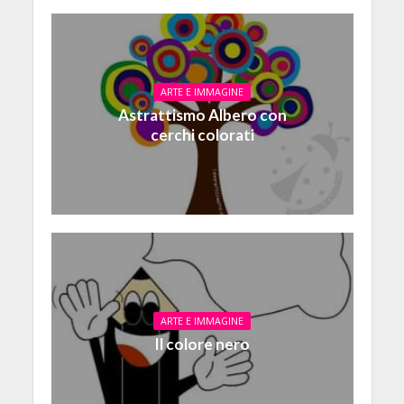
ARTE E IMMAGINE
Astrattismo Albero con
cerchi colorati
ARTE E IMMAGINE
Il colore nero