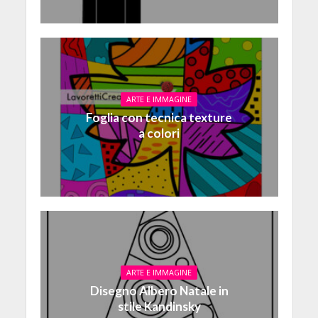
ARTE E IMMAGINE
Foglia con tecnica texture
a colori
ARTE E IMMAGINE
Disegno Albero Natale in
stile Kandinsky