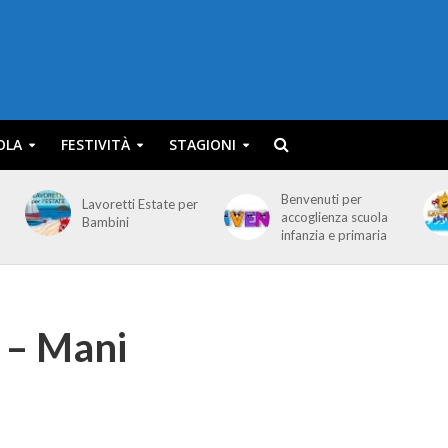
OLA
FESTIVITÀ
STAGIONI
Benvenuti per
Lavoretti Estate per
accoglienza scuola
Bambini
infanzia e primaria
e – Mani