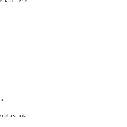
e dalla classe
la
 della scuola