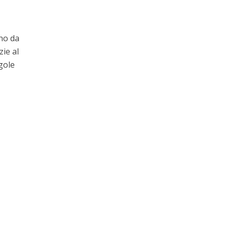
gno da
zie al
gole