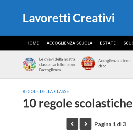
Lavoretti Creativi
HOME
ACCOGLIENZA SCUOLA
ESTATE
SCU
Le chiavi della nostra
Accoglienza a tema
classe: cartellone per
circo
l’accoglienza
REGOLE DELLA CLASSE
10 regole scolastich
Pagina 1 di 3