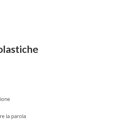
olastiche
zione
re la parola