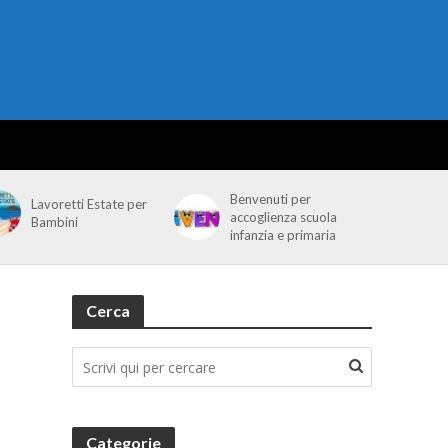
Benvenuti per
Lavoretti Estate per
accoglienza scuola
Bambini
infanzia e primaria
Cerca
Categorie