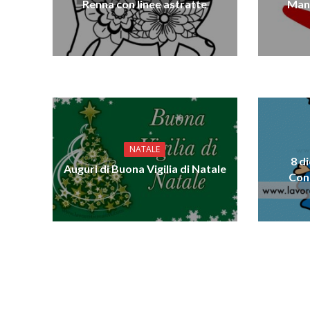
Renna con linee astratte
Man
NATALE
8 d
Auguri di Buona Vigilia di Natale
Con