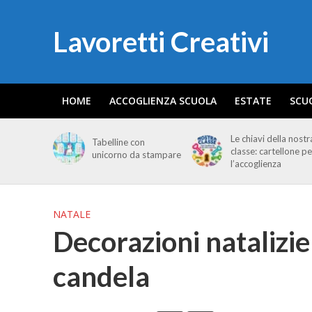
Lavoretti Creativi
HOME
ACCOGLIENZA SCUOLA
ESTATE
SCU
Le chiavi della nostr
Tabelline con
classe: cartellone pe
unicorno da stampare
l’accoglienza
NATALE
Decorazioni natalizi
candela