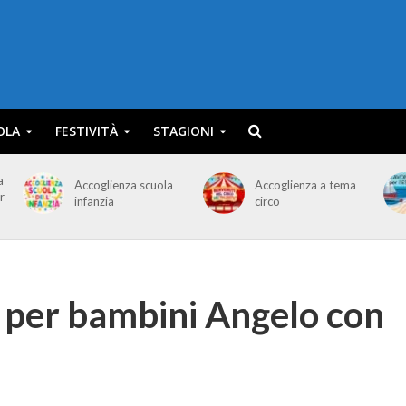
OLA
FESTIVITÀ
STAGIONI
a
Accoglienza scuola
Accoglienza a tema
r
infanzia
circo
e per bambini Angelo con