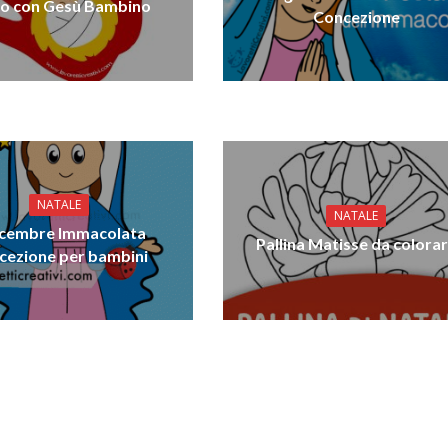
o con Gesù Bambino
Concezione
NATALE
NATALE
icembre Immacolata
Pallina Matisse da colora
cezione per bambini