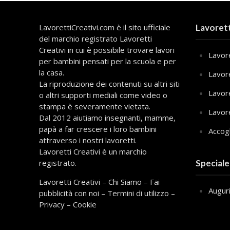
LavorettiCreativi.com è il sito ufficiale
Lavorett
del marchio registrato Lavoretti
Creativi in cui è possibile trovare lavori
Lavore
per bambini pensati per la scuola e per
la casa.
Lavor
La riproduzione dei contenuti su altri siti
Lavor
o altri supporti mediali come video o
stampa è severamente vietata.
Lavor
Dal 2012 aiutiamo insegnanti, mamme,
papà a far crescere i loro bambini
Accog
attraverso i nostri lavoretti.
Lavoretti Creativi è un marchio
registrato.
Speciale
Lavoretti Creativi
–
Chi Siamo
–
Fai
Augur
pubblicità con noi
–
Termini di utilizzo
–
Privacy
–
Cookie