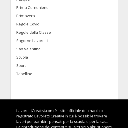
Prima Comunione
Primavera
Regole Covid
Regole della Classe
Sagome Lavoretti
San Valentino
Scuola
Sport
Tabelline
LavorettiCreativi.com è il sito ufficiale del marchio
registrato Lavoretti Creativi in cui è possibile trovare
lavori per bambini pensati per la scuola e per la casa.
La riproduzione dei contenuti su altri siti o altri supporti