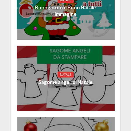
NATALE
Buongiorno e Buon Natale
immagine
NATALE
Sagome angeli di Natale