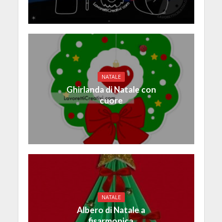
NATALE
Ghirlanda di Natale con
cuore
NATALE
Albero di Natale a
fisarmonica