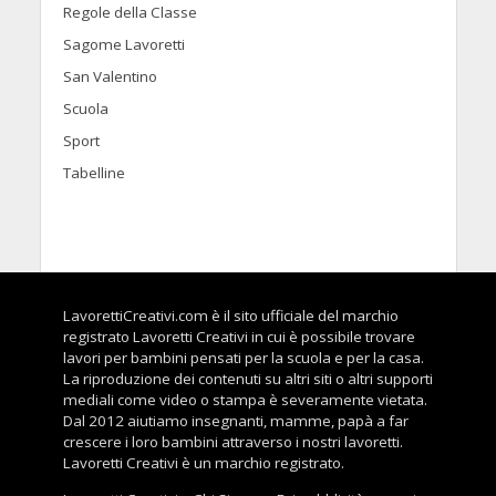
Regole della Classe
Sagome Lavoretti
San Valentino
Scuola
Sport
Tabelline
LavorettiCreativi.com è il sito ufficiale del marchio
registrato Lavoretti Creativi in cui è possibile trovare
lavori per bambini pensati per la scuola e per la casa.
La riproduzione dei contenuti su altri siti o altri supporti
mediali come video o stampa è severamente vietata.
Dal 2012 aiutiamo insegnanti, mamme, papà a far
crescere i loro bambini attraverso i nostri lavoretti.
Lavoretti Creativi è un marchio registrato.