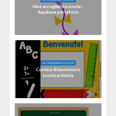
Idee accoglienza scuola –
Aquilone portafoto
ACCOGLIENZA SCUOLA
Cornice di benvenuto
scuola primaria