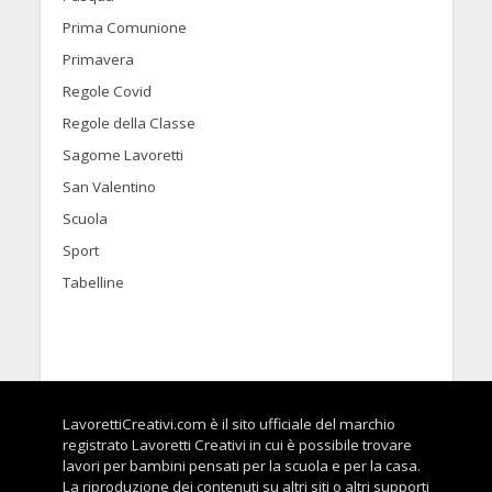
Prima Comunione
Primavera
Regole Covid
Regole della Classe
Sagome Lavoretti
San Valentino
Scuola
Sport
Tabelline
LavorettiCreativi.com è il sito ufficiale del marchio
registrato Lavoretti Creativi in cui è possibile trovare
lavori per bambini pensati per la scuola e per la casa.
La riproduzione dei contenuti su altri siti o altri supporti