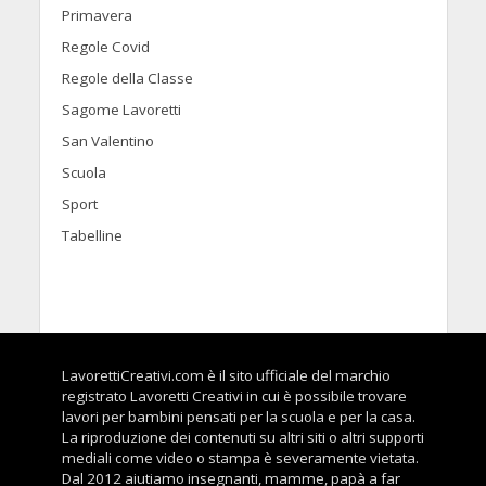
Primavera
Regole Covid
Regole della Classe
Sagome Lavoretti
San Valentino
Scuola
Sport
Tabelline
LavorettiCreativi.com è il sito ufficiale del marchio
registrato Lavoretti Creativi in cui è possibile trovare
lavori per bambini pensati per la scuola e per la casa.
La riproduzione dei contenuti su altri siti o altri supporti
mediali come video o stampa è severamente vietata.
Dal 2012 aiutiamo insegnanti, mamme, papà a far