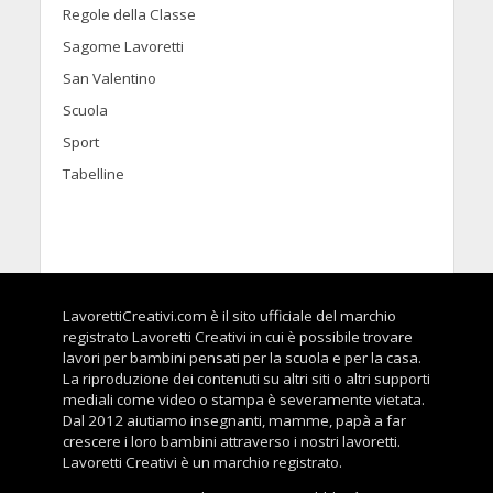
Regole della Classe
Sagome Lavoretti
San Valentino
Scuola
Sport
Tabelline
LavorettiCreativi.com è il sito ufficiale del marchio
registrato Lavoretti Creativi in cui è possibile trovare
lavori per bambini pensati per la scuola e per la casa.
La riproduzione dei contenuti su altri siti o altri supporti
mediali come video o stampa è severamente vietata.
Dal 2012 aiutiamo insegnanti, mamme, papà a far
crescere i loro bambini attraverso i nostri lavoretti.
Lavoretti Creativi è un marchio registrato.