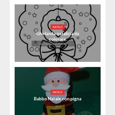
NATALE
Ghirlanda natalizia da
colorare
NATALE
Babbo Natale con pigna