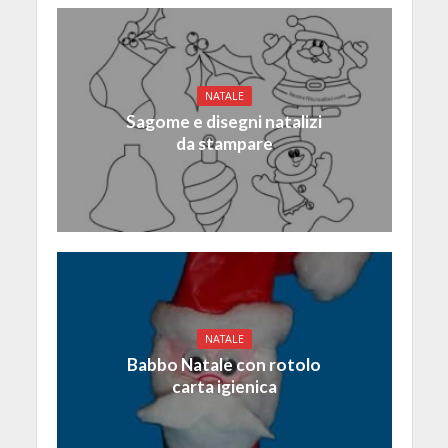
NATALE
Sagome e disegni natalizi
da stampare
NATALE
Babbo Natale con rotolo
carta igienica