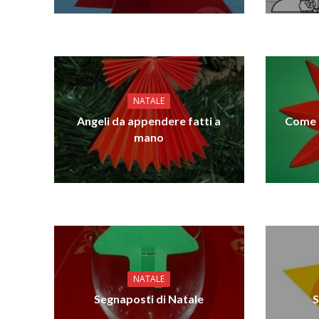
NATALE
Angeli da appendere fatti a
Come r
mano
NATALE
Segnaposti di Natale
S