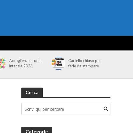
Accoglienza scuola
Cartello chiuso per
infanzia 2026
ferie da stampare
Cerca
Categorie