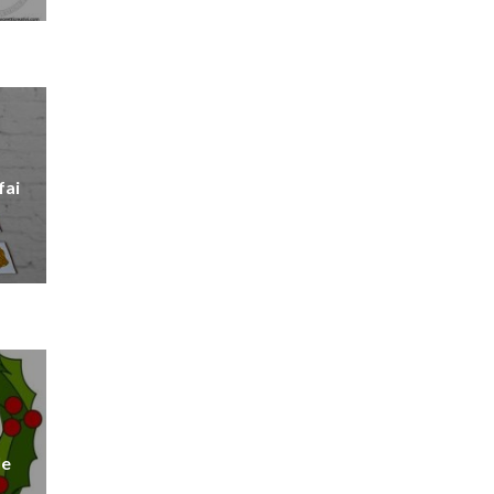
fai
le