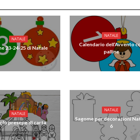
NATALE
NATALE
Calendario dell’Avvento c
ine 23-24-25 di Natale
palline
NATALE
NATALE
Sagome per decorazioni Na
olo presepe di carta
6