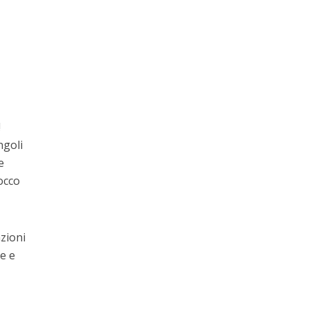
!
ngoli
e
tocco
zioni
re e