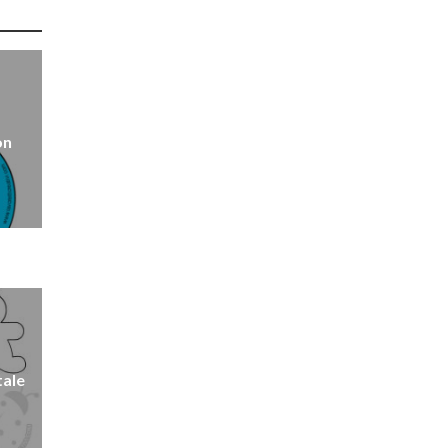
on
tale