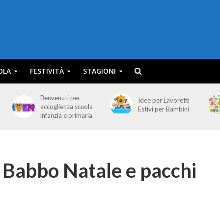
OLA
FESTIVITÀ
STAGIONI
Benvenuti per
Idee per Lavoretti
accoglienza scuola
Estivi per Bambini
infanzia e primaria
 Babbo Natale e pacchi