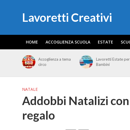
Lavoretti Creativi
HOME
ACCOGLIENZA SCUOLA
ESTATE
SCU
Accoglienza a tema
Lavoretti Estate per
circo
Bambini
NATALE
Addobbi Natalizi con
regalo