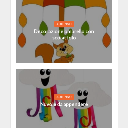
AUTUNNO
Decorazione ombrello con
scoiattolo
AUTUNNO
Nuvole da appendere