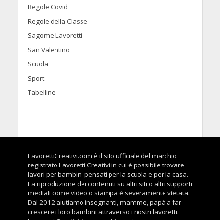
Regole Covid
Regole della Classe
Sagome Lavoretti
San Valentino
Scuola
Sport
Tabelline
LavorettiCreativi.com è il sito ufficiale del marchio
registrato Lavoretti Creativi in cui è possibile trovare
lavori per bambini pensati per la scuola e per la casa.
La riproduzione dei contenuti su altri siti o altri supporti
mediali come video o stampa è severamente vietata.
Dal 2012 aiutiamo insegnanti, mamme, papà a far
crescere i loro bambini attraverso i nostri lavoretti.