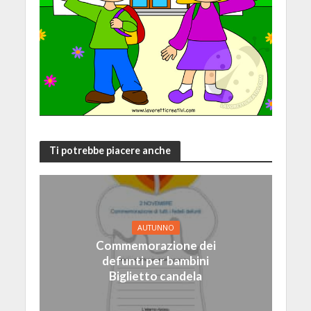
Ti potrebbe piacere anche
AUTUNNO
Commemorazione dei
defunti per bambini
Biglietto candela