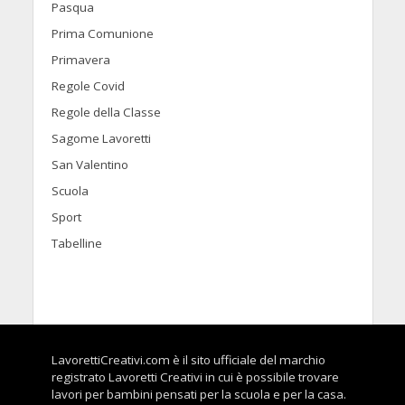
Pasqua
Prima Comunione
Primavera
Regole Covid
Regole della Classe
Sagome Lavoretti
San Valentino
Scuola
Sport
Tabelline
LavorettiCreativi.com è il sito ufficiale del marchio
registrato Lavoretti Creativi in cui è possibile trovare
lavori per bambini pensati per la scuola e per la casa.