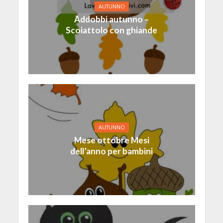
AUTUNNO
Addobbi autunno –
Scoiattolo con ghiande
AUTUNNO
Mese ottobre Mesi
dell’anno per bambini