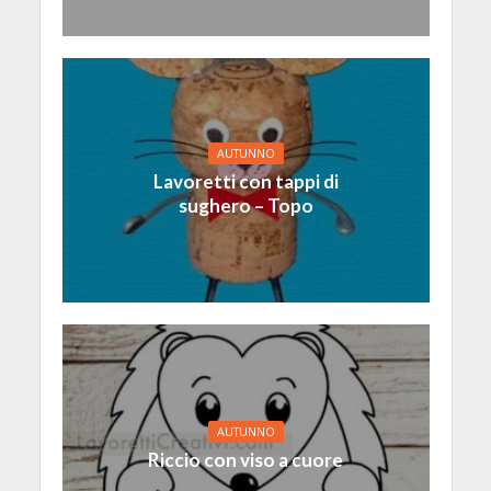
AUTUNNO
Lavoretti con tappi di
sughero – Topo
AUTUNNO
Riccio con viso a cuore