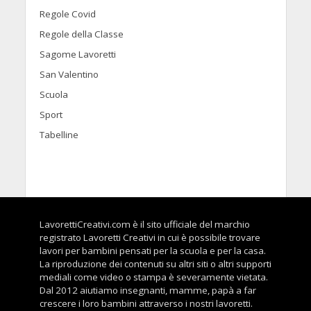
Regole Covid
Regole della Classe
Sagome Lavoretti
San Valentino
Scuola
Sport
Tabelline
LavorettiCreativi.com è il sito ufficiale del marchio
registrato Lavoretti Creativi in cui è possibile trovare
lavori per bambini pensati per la scuola e per la casa.
La riproduzione dei contenuti su altri siti o altri supporti
mediali come video o stampa è severamente vietata.
Dal 2012 aiutiamo insegnanti, mamme, papà a far
crescere i loro bambini attraverso i nostri lavoretti.