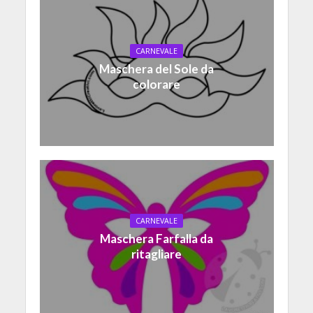
CARNEVALE
Maschera del Sole da
colorare
CARNEVALE
Maschera Farfalla da
ritagliare