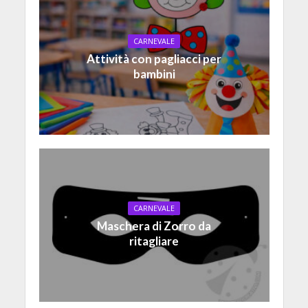
CARNEVALE
Attività con pagliacci per
bambini
CARNEVALE
Maschera di Zorro da
ritagliare