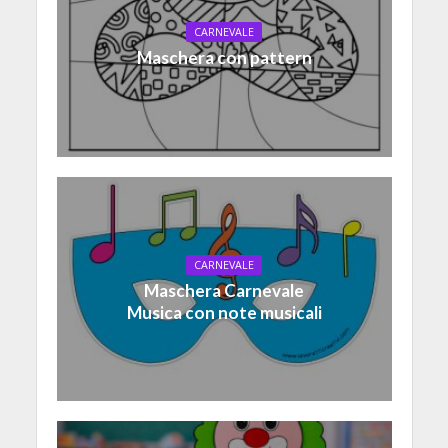
CARNEVALE
Maschera con pattern
CARNEVALE
Maschera Carnevale
Musica con note musicali