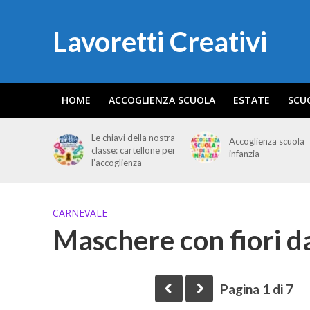
Lavoretti Creativi
HOME
ACCOGLIENZA SCUOLA
ESTATE
SCU
Le chiavi della nostra
Accoglienza scuola
classe: cartellone per
infanzia
l’accoglienza
CARNEVALE
Maschere con fiori da
Pagina 1 di 7