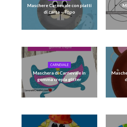
Maschere Carnevale con piatti
Ma
di carta – Topo
CARNEVALE
Maschera di Carnevale in
Masche
gomma crepla glitter
d