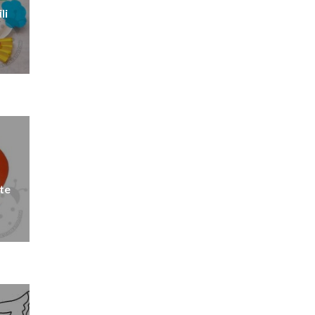
li
 te