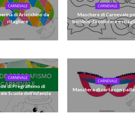
CARNEVALE
CARNEVALE
erina di Arlecchino da
Maschere di Carnevale pe
ritagliare
bambini da colorare e ritagl
CARNEVALE
CARNEVALE
de di Pregrafismo di
Maschera di carta con paill
le Scuola dell’Infanzia