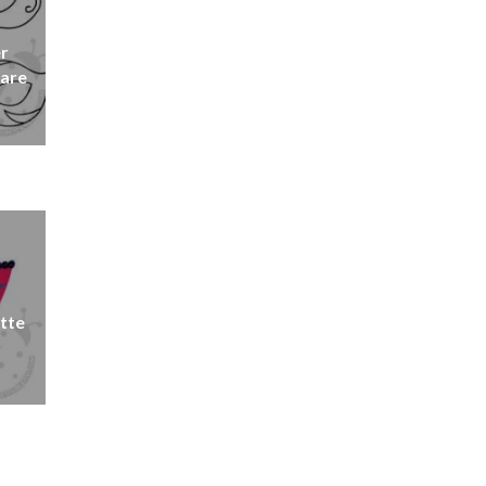
r
iare
ette