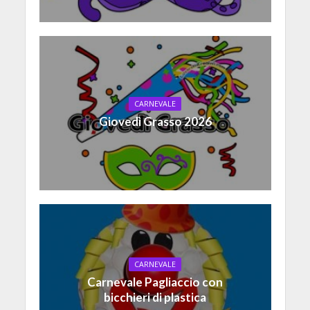
CARNEVALE
Giovedì Grasso 2026
CARNEVALE
Carnevale Pagliaccio con
bicchieri di plastica