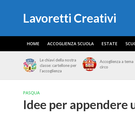
Lavoretti Creativi
HOME
ACCOGLIENZA SCUOLA
ESTATE
SCU
Le chiavi della nostra
Accoglienza a tema
classe: cartellone per
circo
l’accoglienza
PASQUA
Idee per appendere u