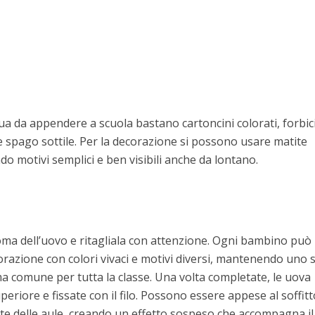
ua da appendere a scuola bastano cartoncini colorati, forbici
e spago sottile. Per la decorazione si possono usare matite
do motivi semplici e ben visibili anche da lontano.
ma dell’uovo e ritagliala con attenzione. Ogni bambino può
razione con colori vivaci e motivi diversi, mantenendo uno s
a comune per tutta la classe. Una volta completate, le uova
eriore e fissate con il filo. Possono essere appese al soffitt
te delle aule, creando un effetto sospeso che accompagna il