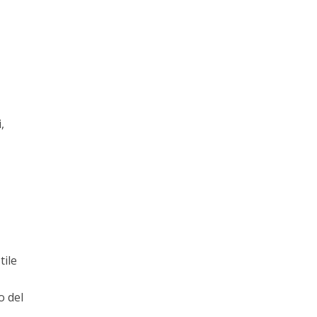
,
tile
o del