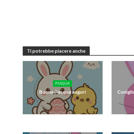
Ti potrebbe piacere anche
PASQUA
Buona Pasqua auguri
Conigli