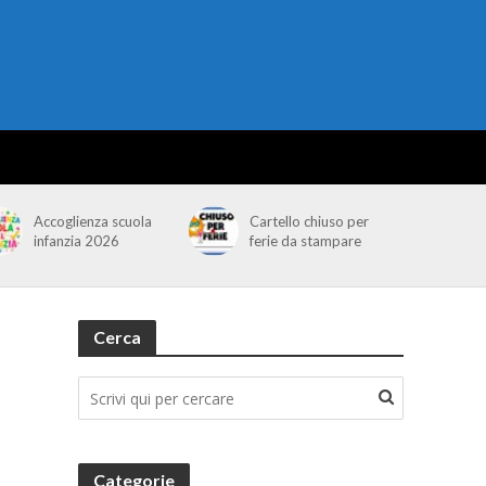
Accoglienza scuola
Cartello chiuso per
infanzia 2026
ferie da stampare
Cerca
Categorie