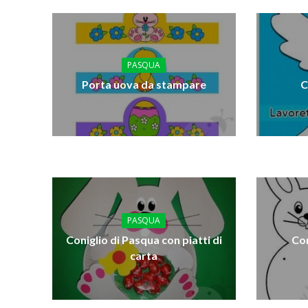
PASQUA
Porta uova da stampare
C
PASQUA
Coniglio di Pasqua con piatti di
Con
carta