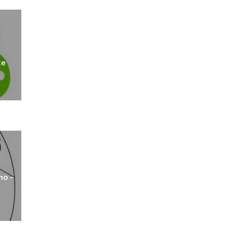
te
no –