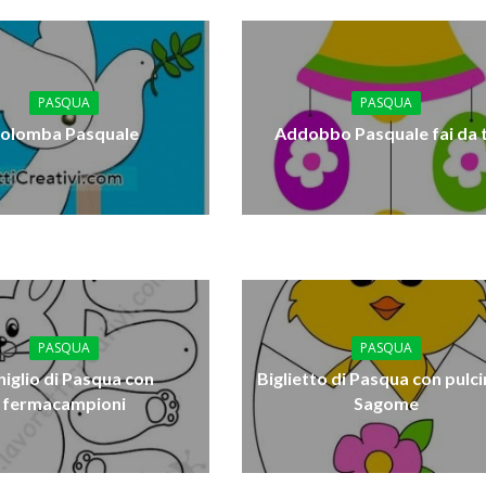
PASQUA
PASQUA
olomba Pasquale
Addobbo Pasquale fai da 
PASQUA
PASQUA
iglio di Pasqua con
Biglietto di Pasqua con pulci
fermacampioni
Sagome