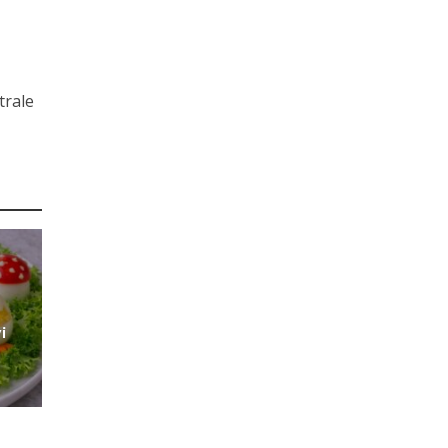
trale
i