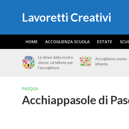
Lavoretti Creativi
HOME
ACCOGLIENZA SCUOLA
ESTATE
SCU
Le chiavi della nostra
Accoglienza scuola
classe: cartellone per
infanzia
l’accoglienza
PASQUA
Acchiappasole di Pasq