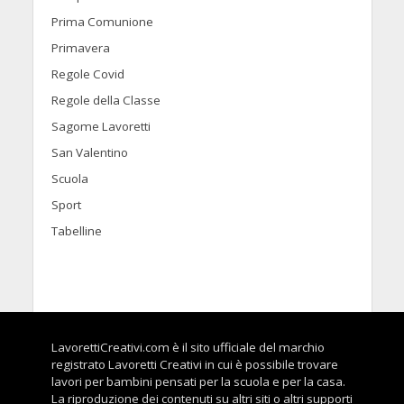
Prima Comunione
Primavera
Regole Covid
Regole della Classe
Sagome Lavoretti
San Valentino
Scuola
Sport
Tabelline
LavorettiCreativi.com è il sito ufficiale del marchio
registrato Lavoretti Creativi in cui è possibile trovare
lavori per bambini pensati per la scuola e per la casa.
La riproduzione dei contenuti su altri siti o altri supporti