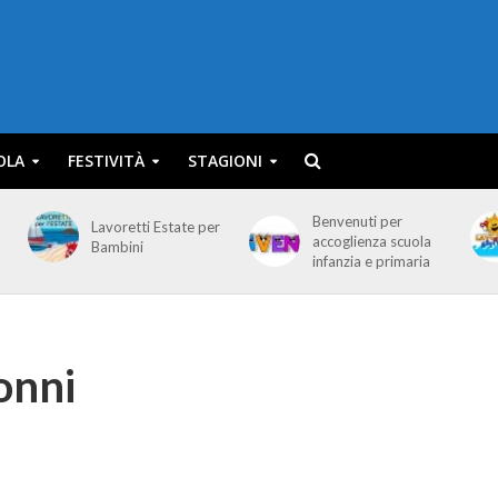
OLA
FESTIVITÀ
STAGIONI
Benvenuti per
Lavoretti Estate per
accoglienza scuola
Bambini
infanzia e primaria
onni