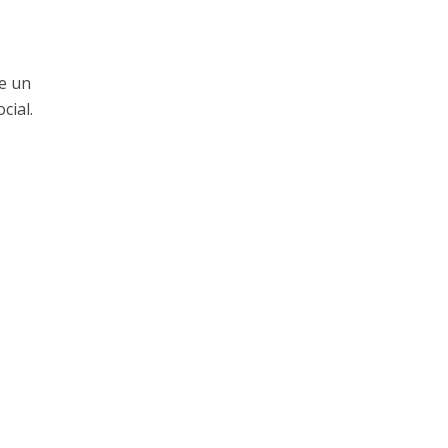
re un
cial.