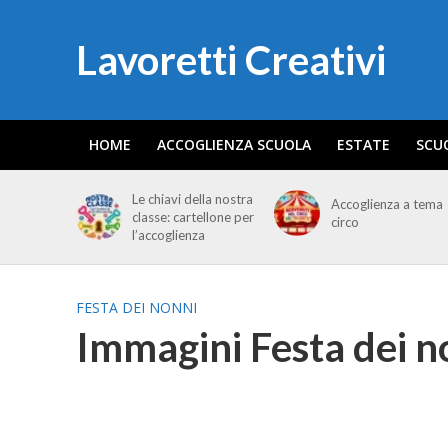
Lavoretti Creativi
HOME
ACCOGLIENZA SCUOLA
ESTATE
SCU
Le chiavi della nostra
Accoglienza a tema
classe: cartellone per
circo
l’accoglienza
FESTA DEI NONNI
Immagini Festa dei n