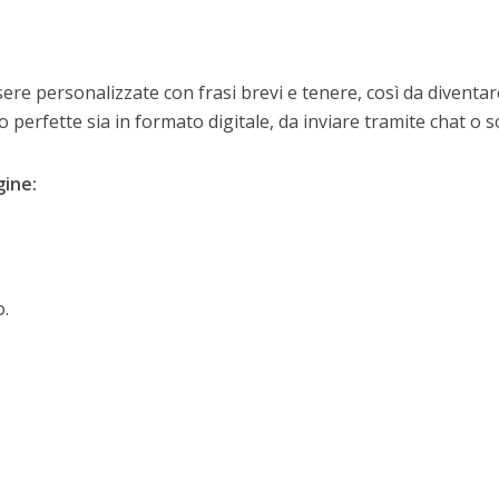
e personalizzate con frasi brevi e tenere, così da diventa
erfette sia in formato digitale, da inviare tramite chat o so
gine:
o.