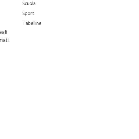
Scuola
Sport
Tabelline
eali
mati.