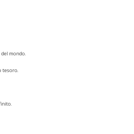
i del mondo.
o tesoro.
inito.