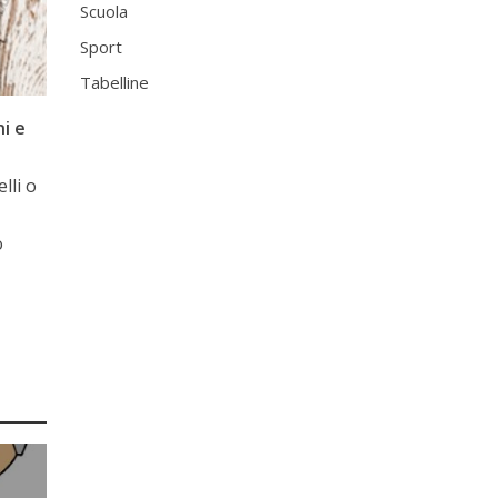
Scuola
Sport
Tabelline
i e
lli o
o