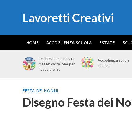
Lavoretti Creativi
HOME
ACCOGLIENZA SCUOLA
ESTATE
SCU
Le chiavi della nostra
Accoglienza scuola
classe: cartellone per
infanzia
l’accoglienza
FESTA DEI NONNI
Disegno Festa dei No