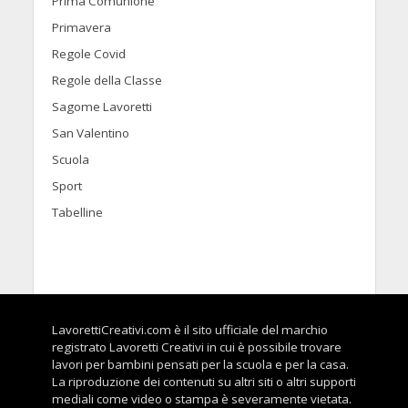
Prima Comunione
Primavera
Regole Covid
Regole della Classe
Sagome Lavoretti
San Valentino
Scuola
Sport
Tabelline
LavorettiCreativi.com è il sito ufficiale del marchio
registrato Lavoretti Creativi in cui è possibile trovare
lavori per bambini pensati per la scuola e per la casa.
La riproduzione dei contenuti su altri siti o altri supporti
mediali come video o stampa è severamente vietata.