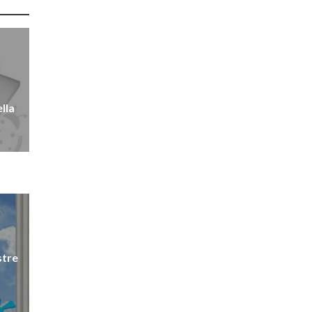
lla
stre