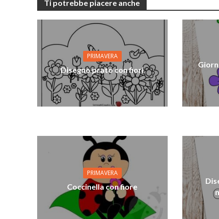
Ti potrebbe piacere anche
PRIMAVERA
Giorn
Disegno prato con fiori
PRIMAVERA
Dis
Coccinella con fiore
m