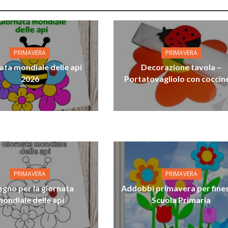
PRIMAVERA
PRIMAVERA
ata mondiale delle api
Decorazione tavola –
2026
Portatovagliolo con coccine
PRIMAVERA
PRIMAVERA
egno per la giornata
Addobbi primavera per fine
ondiale delle api
Scuola Primaria