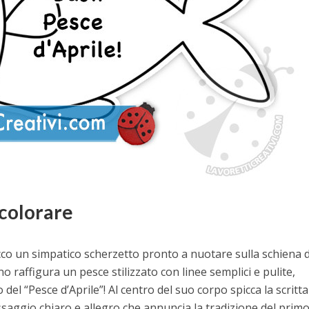
 colorare
cco un simpatico scherzetto pronto a nuotare sulla schiena d
o raffigura un pesce stilizzato con linee semplici e pulite,
 del “Pesce d’Aprile”! Al centro del suo corpo spicca la scritta
ssaggio chiaro e allegro che annuncia la tradizione del prim