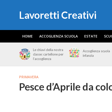
Lavoretti Creativi
HOME
ACCOGLIENZA SCUOLA
ESTATE
SCU
Le chiavi della nostra
Accoglienza scuola
classe: cartellone per
infanzia
l’accoglienza
PRIMAVERA
Pesce d’Aprile da col