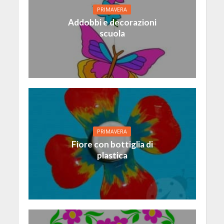
PRIMAVERA
Addobbi e decorazioni
scuola
PRIMAVERA
Fiore con bottiglia di
plastica