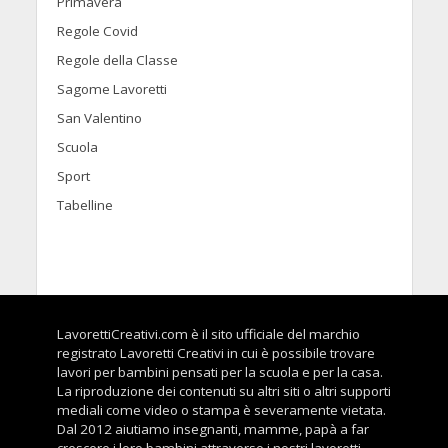
Primavera
Regole Covid
Regole della Classe
Sagome Lavoretti
San Valentino
Scuola
Sport
Tabelline
LavorettiCreativi.com è il sito ufficiale del marchio
registrato Lavoretti Creativi in cui è possibile trovare
lavori per bambini pensati per la scuola e per la casa.
La riproduzione dei contenuti su altri siti o altri supporti
mediali come video o stampa è severamente vietata.
Dal 2012 aiutiamo insegnanti, mamme, papà a far
crescere i loro bambini attraverso i nostri lavoretti.