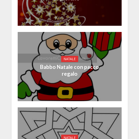
NATALE
Babbo Natale con pacco
regalo
NATALE