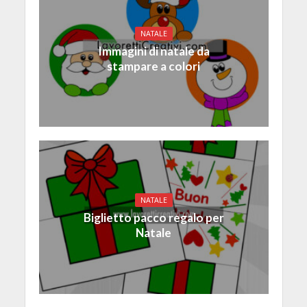
NATALE
Immagini di natale da
stampare a colori
NATALE
Biglietto pacco regalo per
Natale