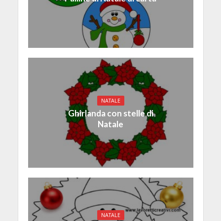
NATALE
Ghirlanda con stelle di
Natale
NATALE