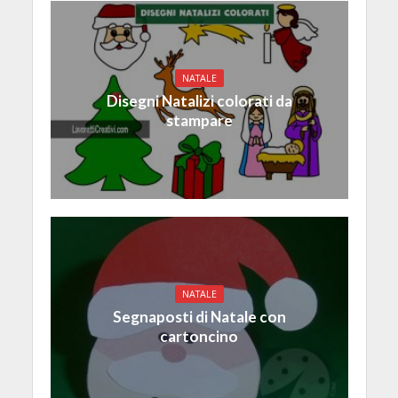
NATALE
Disegni Natalizi colorati da
stampare
NATALE
Segnaposti di Natale con
cartoncino