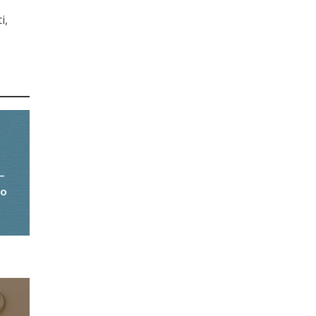
i,
–
ro