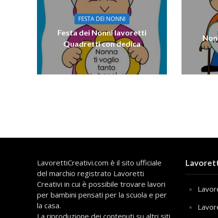
FESTA DEI NONNI
Festa dei Nonni lavoretti
Nonn
Quadretti con dedica
LavorettiCreativi.com è il sito ufficiale
Lavorett
del marchio registrato Lavoretti
Creativi in cui è possibile trovare lavori
Lavore
per bambini pensati per la scuola e per
la casa.
Lavor
La riproduzione dei contenuti su altri siti