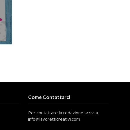
i
Come Contattarci
Per contattare la redazione scrivi a
info@lavoretticreativi.com