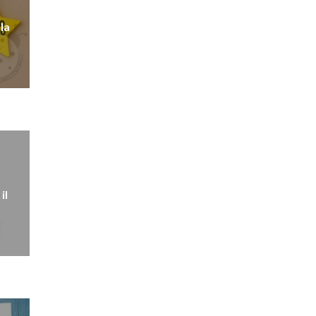
 la
il