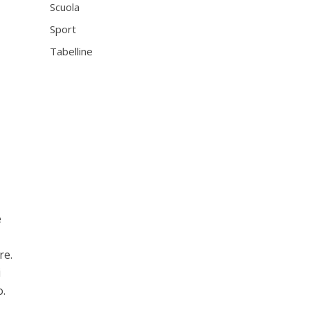
Scuola
Sport
Tabelline
e
re.
i
o.