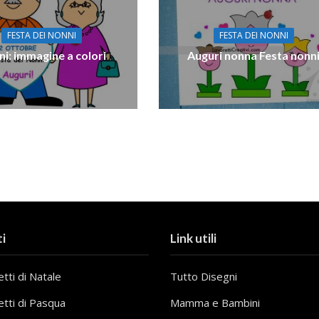
FESTA DEI NONNI
FESTA DEI NONNI
i: immagine a colori
Auguri nonna Festa nonn
i
Link utili
tti di Natale
Tutto Disegni
etti di Pasqua
Mamma e Bambini