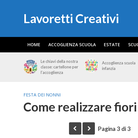
Lavoretti Creativi
HOME
ACCOGLIENZA SCUOLA
ESTATE
SCU
Le chiavi della nostra
Accoglienza scuola
classe: cartellone per
infanzia
l’accoglienza
FESTA DEI NONNI
Come realizzare fiori 
Pagina 3 di 3