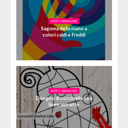
ARTE E IMMAGINE
Sagoma della mano a
colori caldi e freddi
ARTE E IMMAGINE
Disegno di coccinella con
linee astratte