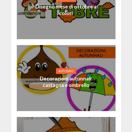
Disegno mese di ottobre a
colori
AUTUNNO
Decorazioni autunnali:
castagna e ombrello