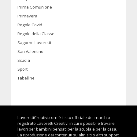
Prima Comunione
Primavera
Regole Covid
Regole della Classe
Sagome Lavoretti
San Valentino
Scuola
Sport
Tabelline
LavorettiCreativi.com è il sito ufficiale del marchio
registrato Lavoretti Creativi in cui è possibile trovare
lavori per bambini pensati per la scuola e per la casa.
La riproduzione dei contenuti su altri siti o altri supporti