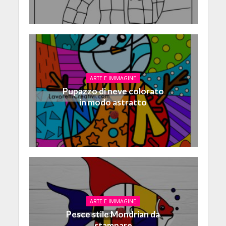
ARTE E IMMAGINE
Pupazzo di neve colorato
in modo astratto
ARTE E IMMAGINE
Pesce stile Mondrian da
stampare