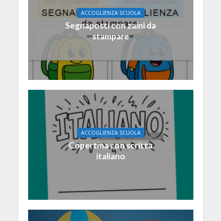
ACCOGLIENZA SCUOLA
Segnaposti con zaini da
stampare
ACCOGLIENZA SCUOLA
Copertina con scritta
italiano