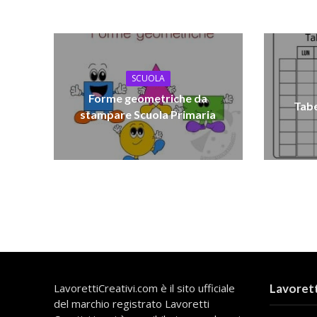
SCUOLA
Forme geometriche da
Tabe
stampare Scuola Primaria
LavorettiCreativi.com è il sito ufficiale
Lavorett
del marchio registrato Lavoretti