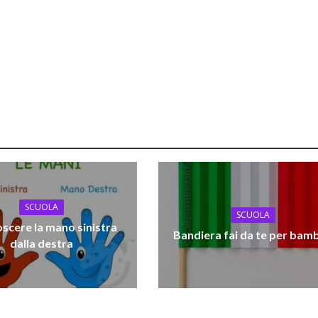
SCUOLA
SCUOLA
scere la mano sinistra
Bandiera fai da te per bamb
dalla destra