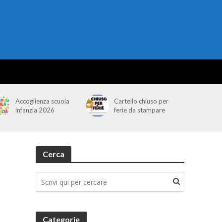
Accoglienza scuola
Cartello chiuso per
infanzia 2026
ferie da stampare
Cerca
Categorie