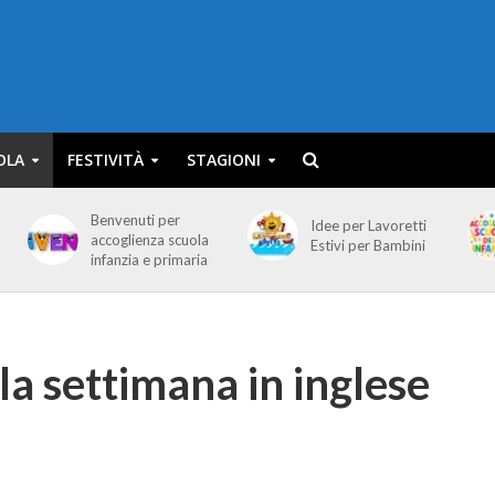
OLA
FESTIVITÀ
STAGIONI
Benvenuti per
Idee per Lavoretti
accoglienza scuola
Estivi per Bambini
infanzia e primaria
la settimana in inglese