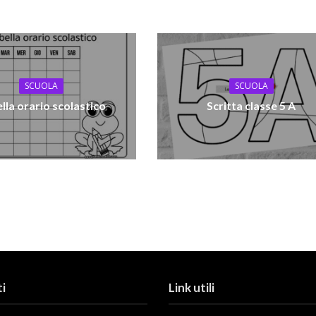
SCUOLA
SCUOLA
lla orario scolastico
Scritta classe 5 A
i
Link utili