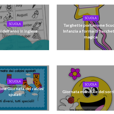
SCUOLA
SCUOLA
Targhette portanome Scuo
 dell’anno in inglese
Infanzia a forma di bacche
magica
SCUOLA
SCUOLA
one Giornata dei calzini
Giornata mondiale del sorr
spaiati