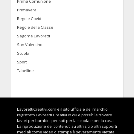
Prima Comunione
Primavera
Regole Covid
Regole della Classe
Sagome Lavoretti
San Valentino
Scuola
Sport
Tabelline
LavorettiCreativi.com è il sito ufficiale del marchio
registrato Lavoretti Creativi in cui è possibile trovare
lavori per bambini pensati per la scuola e per la casa.
La riproduzione dei contenuti su altri siti o altri supporti
mediali come video o stampa è severamente vietata.