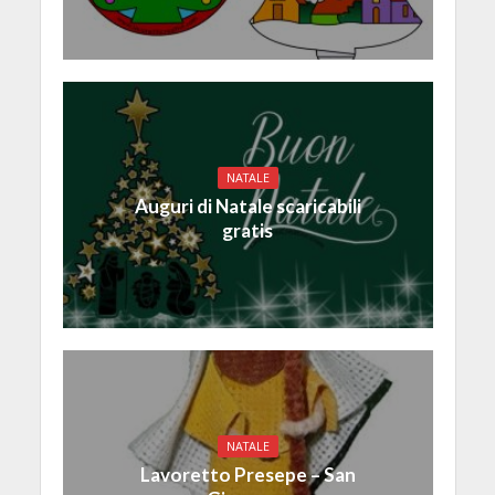
NATALE
Auguri di Natale scaricabili
gratis
NATALE
Lavoretto Presepe – San