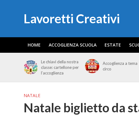
Lavoretti Creativi
HOME
ACCOGLIENZA SCUOLA
ESTATE
SCU
Le chiavi della nostra
Accoglienza a tema
classe: cartellone per
circo
l’accoglienza
NATALE
Natale biglietto da 