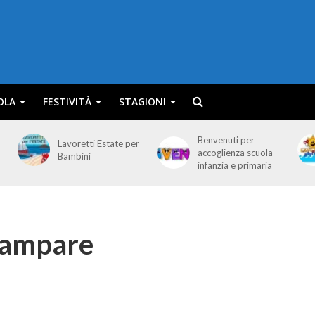
OLA
FESTIVITÀ
STAGIONI
Benvenuti per
Lavoretti Estate per
accoglienza scuola
Bambini
infanzia e primaria
stampare