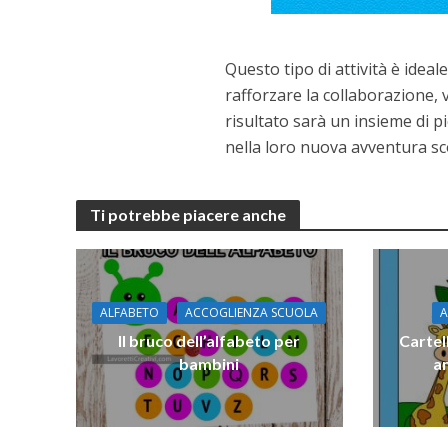
Questo tipo di attività è ideal
rafforzare la collaborazione, 
risultato sarà un insieme di 
nella loro nuova avventura sco
Ti potrebbe piacere anche
ALFABETO
ACCOGLIENZA SCUOLA
A
Il bruco dell’​alfabeto per
Cartel
bambini
an