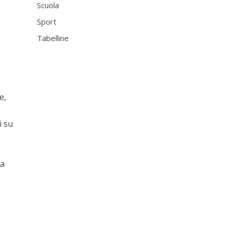
Scuola
Sport
Tabelline
e,
i su
la