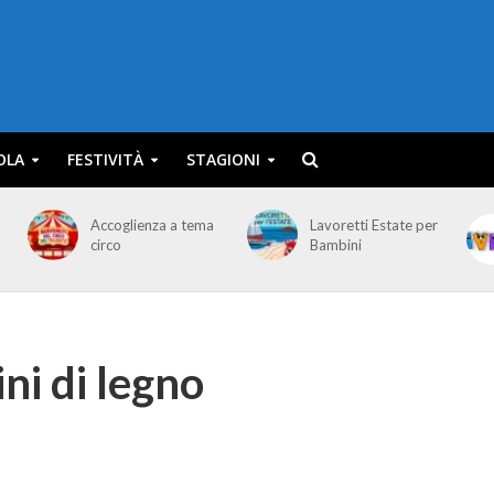
OLA
FESTIVITÀ
STAGIONI
Accoglienza a tema
Lavoretti Estate per
circo
Bambini
ni di legno