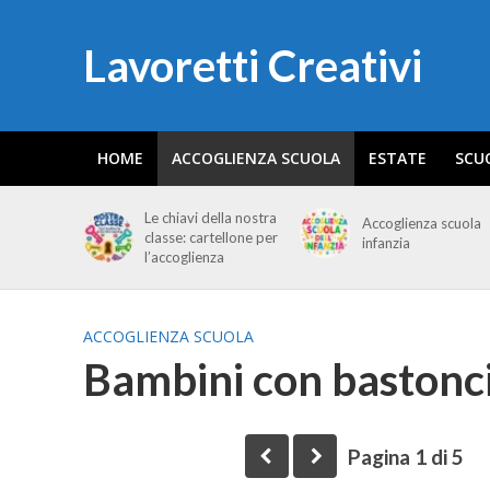
Lavoretti Creativi
HOME
ACCOGLIENZA SCUOLA
ESTATE
SCU
Le chiavi della nostra
Accoglienza scuola
classe: cartellone per
infanzia
l’accoglienza
ACCOGLIENZA SCUOLA
Bambini con bastonci
Pagina 1 di 5