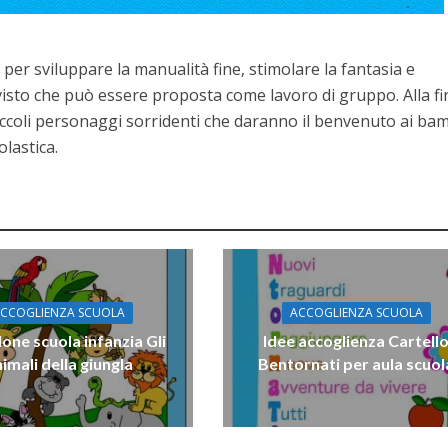
e per sviluppare la manualità fine, stimolare la fantasia e
visto che può essere proposta come lavoro di gruppo. Alla fin
piccoli personaggi sorridenti che daranno il benvenuto ai bam
lastica.
CCOGLIENZA SCUOLA
ACCOGLIENZA SCUOLA
lone scuola infanzia Gli
Idee accoglienza Cartell
imali della giungla
Bentornati per aula scuol