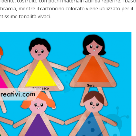
nte, costruito con pochi materiali facili da reperire: i bast
braccia, mentre il cartoncino colorato viene utilizzato per il
tissime tonalità vivaci.