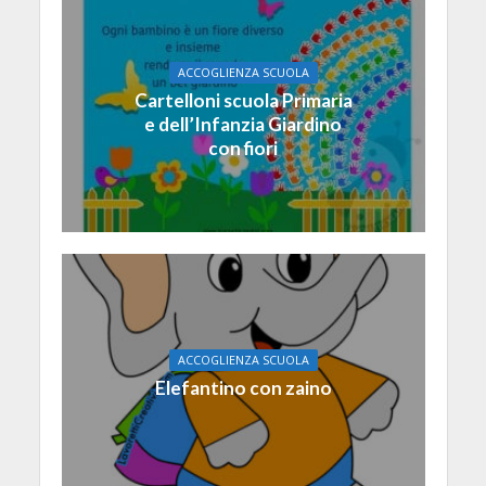
ACCOGLIENZA SCUOLA
Cartelloni scuola Primaria
e dell’Infanzia Giardino
con fiori
ACCOGLIENZA SCUOLA
Elefantino con zaino