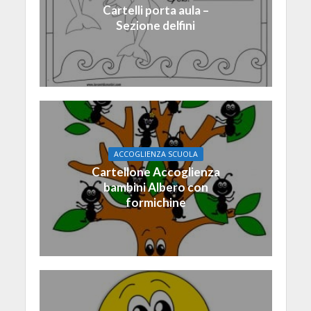
Cartelli porta aula –
Sezione delfini
ACCOGLIENZA SCUOLA
Cartellone Accoglienza
bambini Albero con
formichine