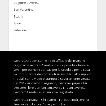
Sagome Lavoretti
San Valentino
Scuola
Sport
Tabelline
LavorettiCreativi.com è il sito ufficiale del marchio
registrato Lavoretti Creativi in cui è possibile trovare
lavori per bambini pensati per la scuola e per la casa.
La riproduzione dei contenuti su altri siti o altri supporti
mediali come video o stampa è severamente vietata.
Dal 2012 aiutiamo insegnanti, mamme, papà a far
crescere i loro bambini attraverso i nostri lavoretti.
Lavoretti Creativi è un marchio registrato.
Lavoretti Creativi
–
Chi Siamo
–
Fai pubblicità con noi
–
Termini di utilizzo
–
Privacy
–
Cookie