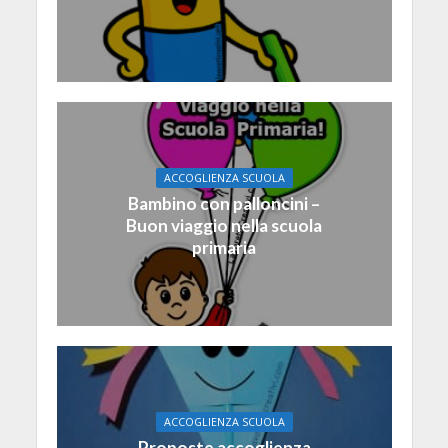
ACCOGLIENZA SCUOLA
Bambino con palloncini –
Buon viaggio nella scuola
primaria
ACCOGLIENZA SCUOLA
Proposte accoglienza