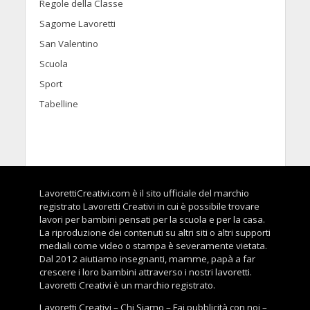
Regole della Classe
Sagome Lavoretti
San Valentino
Scuola
Sport
Tabelline
LavorettiCreativi.com è il sito ufficiale del marchio
registrato Lavoretti Creativi in cui è possibile trovare
lavori per bambini pensati per la scuola e per la casa.
La riproduzione dei contenuti su altri siti o altri supporti
mediali come video o stampa è severamente vietata.
Dal 2012 aiutiamo insegnanti, mamme, papà a far
crescere i loro bambini attraverso i nostri lavoretti.
Lavoretti Creativi è un marchio registrato.
Lavoretti Creativi
–
Chi Siamo
–
Fai pubblicità con noi
–