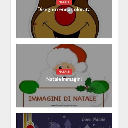
NATALE
Disegno renna colorata
NATALE
Natale immagini