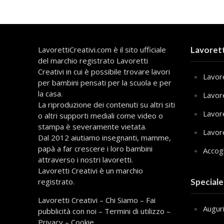
LavorettiCreativi.com è il sito ufficiale
Lavorett
del marchio registrato Lavoretti
Creativi in cui è possibile trovare lavori
Lavore
per bambini pensati per la scuola e per
la casa.
Lavor
La riproduzione dei contenuti su altri siti
Lavor
o altri supporti mediali come video o
stampa è severamente vietata.
Lavor
Dal 2012 aiutiamo insegnanti, mamme,
papà a far crescere i loro bambini
Accog
attraverso i nostri lavoretti.
Lavoretti Creativi è un marchio
registrato.
Speciale
Lavoretti Creativi
–
Chi Siamo
–
Fai
Augur
pubblicità con noi
–
Termini di utilizzo
–
Privacy
–
Cookie