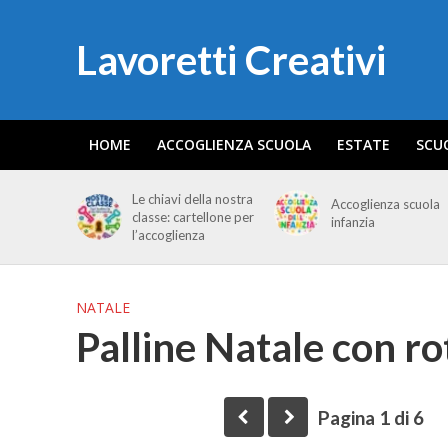
Lavoretti Creativi
HOME
ACCOGLIENZA SCUOLA
ESTATE
SCU
Le chiavi della nostra
Accoglienza scuola
classe: cartellone per
infanzia
l’accoglienza
NATALE
Palline Natale con rot
Pagina 1 di 6