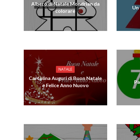
Albero di Natale Mondrian da
Un 
colorare
NATALE
Cartolina Auguri di Buon Natale
Pa
e Felice Anno Nuovo