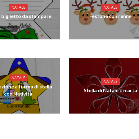
NATALE
NATALE
 biglietto da stampare
Festone con renne
NATALE
NATALE
zione a forma di stella
Stella di Natale di carta
con Natività