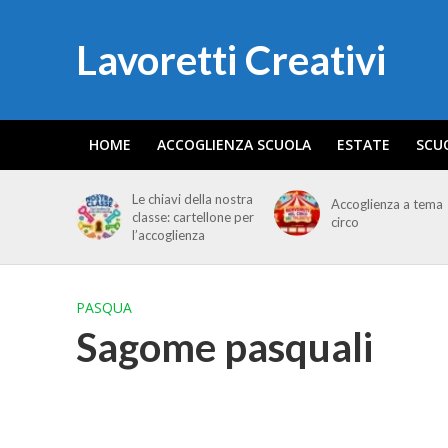
Lavoretti Creativi
HOME
ACCOGLIENZA SCUOLA
ESTATE
SCU
Le chiavi della nostra
Accoglienza a tema
classe: cartellone per
circo
l’accoglienza
PASQUA
Sagome pasquali