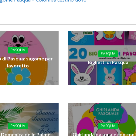
PASQUA
PASQUA
o di Pasqua: sagome per
Biglietti di Pasqua
lavoretto
PASQUA
PASQUA
 Domenica delle Palme
Ghirlanda pasquale con coni