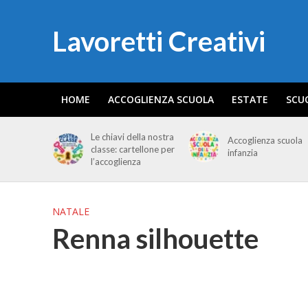
Lavoretti Creativi
HOME
ACCOGLIENZA SCUOLA
ESTATE
SCU
Le chiavi della nostra
Accoglienza scuola
classe: cartellone per
infanzia
l’accoglienza
NATALE
Renna silhouette