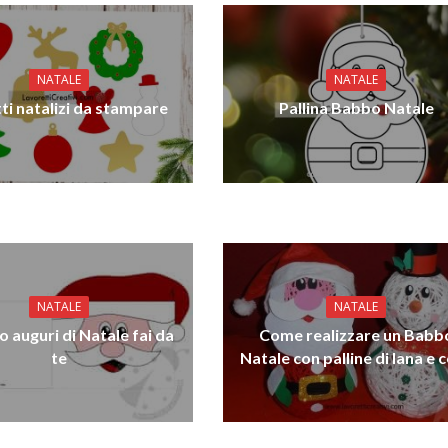
NATALE
NATALE
ti natalizi da stampare
Pallina Babbo Natale
NATALE
NATALE
o auguri di Natale fai da
Come realizzare un Babb
te
Natale con palline di lana e c