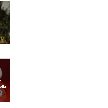
o
olla