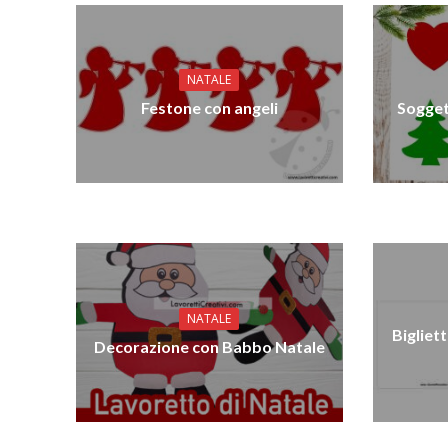
NATALE
Festone con angeli
Sogget
NATALE
Bigliett
Decorazione con Babbo Natale