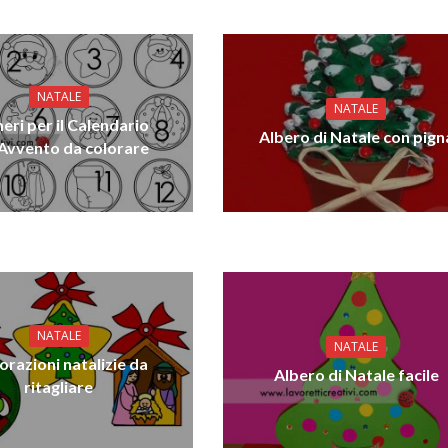
NATALE
NATALE
ri per il Calendario
Albero di Natale con pign
’Avvento da colorare
NATALE
NATALE
razioni natalizie da
Albero di Natale facile
ritagliare