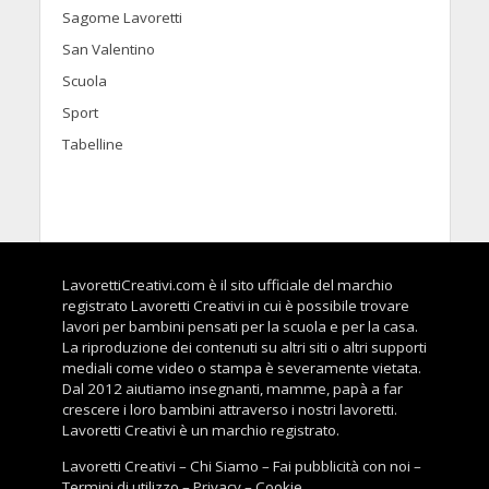
Sagome Lavoretti
San Valentino
Scuola
Sport
Tabelline
LavorettiCreativi.com è il sito ufficiale del marchio
registrato Lavoretti Creativi in cui è possibile trovare
lavori per bambini pensati per la scuola e per la casa.
La riproduzione dei contenuti su altri siti o altri supporti
mediali come video o stampa è severamente vietata.
Dal 2012 aiutiamo insegnanti, mamme, papà a far
crescere i loro bambini attraverso i nostri lavoretti.
Lavoretti Creativi è un marchio registrato.
Lavoretti Creativi
–
Chi Siamo
–
Fai pubblicità con noi
–
Termini di utilizzo
–
Privacy
–
Cookie