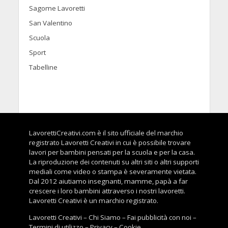
Sagome Lavoretti
San Valentino
Scuola
Sport
Tabelline
LavorettiCreativi.com è il sito ufficiale del marchio
registrato Lavoretti Creativi in cui è possibile trovare
lavori per bambini pensati per la scuola e per la casa.
La riproduzione dei contenuti su altri siti o altri supporti
mediali come video o stampa è severamente vietata.
Dal 2012 aiutiamo insegnanti, mamme, papà a far
crescere i loro bambini attraverso i nostri lavoretti.
Lavoretti Creativi è un marchio registrato.
Lavoretti Creativi
–
Chi Siamo
–
Fai pubblicità con noi
–
Termini di utilizzo
–
Privacy
–
Cookie