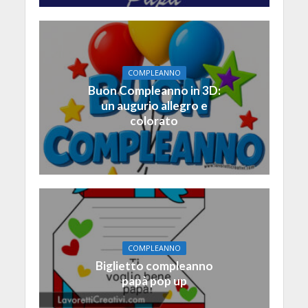
COMPLEANNO
Buon Compleanno in 3D:
un augurio allegro e
colorato
COMPLEANNO
Biglietto compleanno
papà pop up